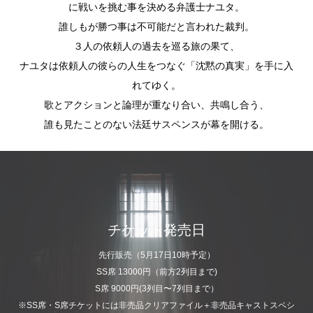
に戦いを挑む事を決める弁護士ナユタ。
誰しもが勝つ事は不可能だと言われた裁判。
３人の依頼人の過去を巡る旅の果て、
ナユタは依頼人の彼らの人生をつなぐ「沈黙の真実」を手に入
れてゆく。
歌とアクションと論理が重なり合い、共鳴し合う、
誰も見たことのない法廷サスペンスが幕を開ける。
チケット発売日
先行販売（5月17日10時予定）
SS席 13000円（前方2列目まで)
S席 9000円(3列目〜7列目まで）
※SS席・S席チケットには非売品クリアファイル＋非売品キャストスペシ