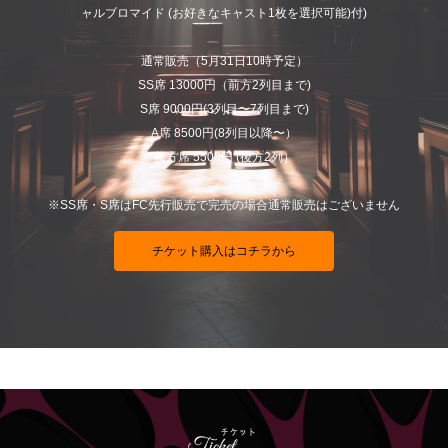
ャルブロマイド (お好きなキャスト1枚を選択可能)付)
通常販売（5月31日10時予定）
SS席 13000円（前方2列目まで)
S席 9000円(3列目〜7列目まで)
A席 8500円(8列目以降〜）
後方席 5500円 (後方2列）
※SS席・S席はFC先行販売で完売の場合通常販売はございません
チケット購入はコチラから